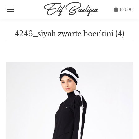
€
0,00
4246_siyah zwarte boerkini (4)
Je bent hier: