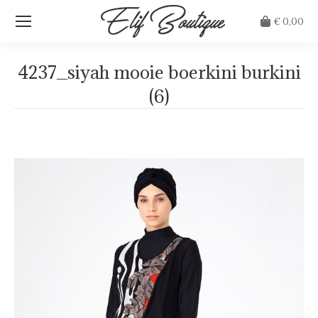
€
0,00
4237_siyah mooie boerkini burkini
(6)
Je bent hier: