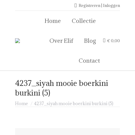
Registreren | Inloggen
Home
Collectie
Over Elif
Blog
€
0,00
Contact
4237_siyah mooie boerkini
burkini (5)
Je bent hier:
Home
4237_siyah mooie boerkini burkini (5)