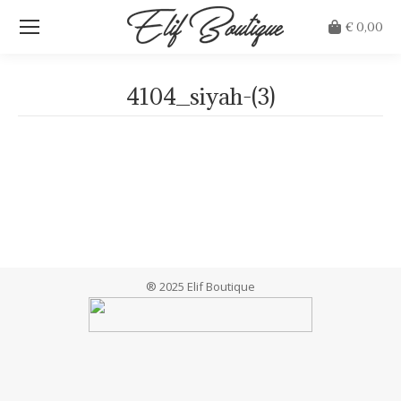
€
0,00
4104_siyah-(3)
Je bent hier:
® 2025 Elif Boutique