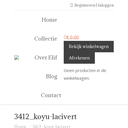
Registreren | Inloggen
Home
€
0,00
Collectie
Bekijk winkelwagen
Over Elif
Afrekenen
Geen producten in de
Blog
winkelwagen.
Contact
3412_koyu-lacivert
Je bent hier:
Home
3412_koyu-lacivert