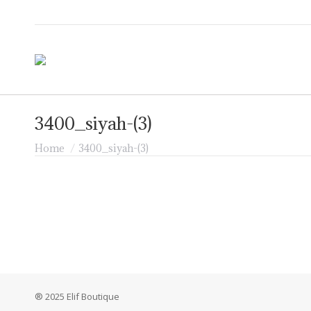
3400_siyah-(3)
Je bent hier:
Home
3400_siyah-(3)
® 2025 Elif Boutique