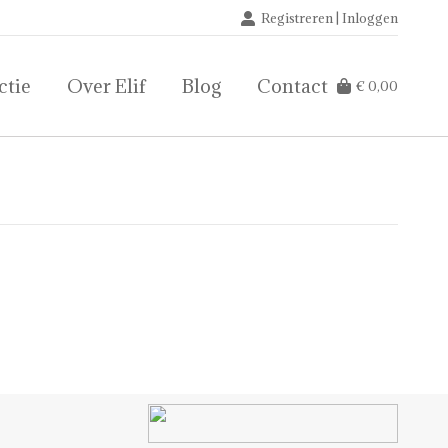
Registreren | Inloggen
ctie
Over Elif
Blog
Contact
€
0,00
ctie
Over Elif
Blog
Contact
€
0,00