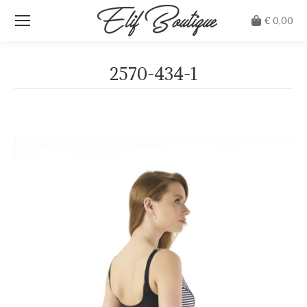
€
0,00
2570-434-1
Je bent hier: