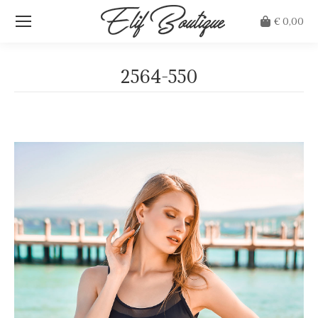
€
0,00
2564-550
Je bent hier: