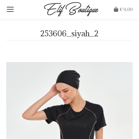
€
0,00
253606_siyah_2
Je bent hier: