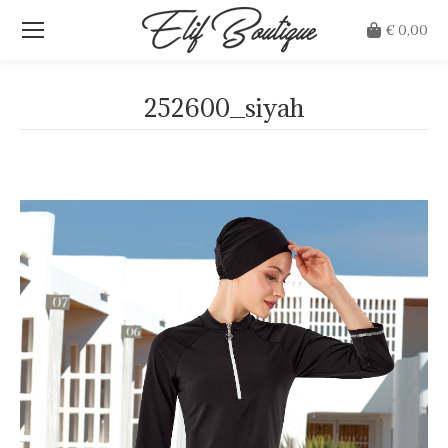
€
0,00
252600_siyah
Je bent hier: