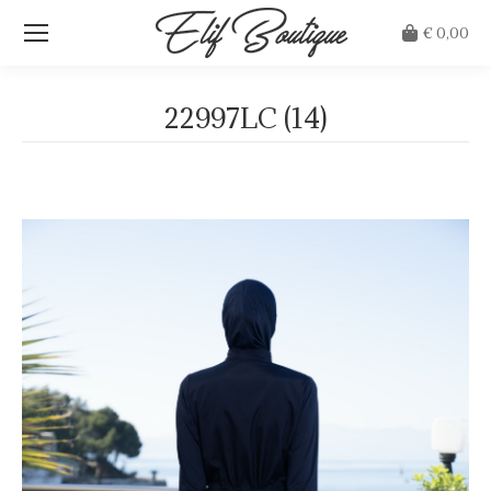
€
0,00
22997LC (14)
Je bent hier: