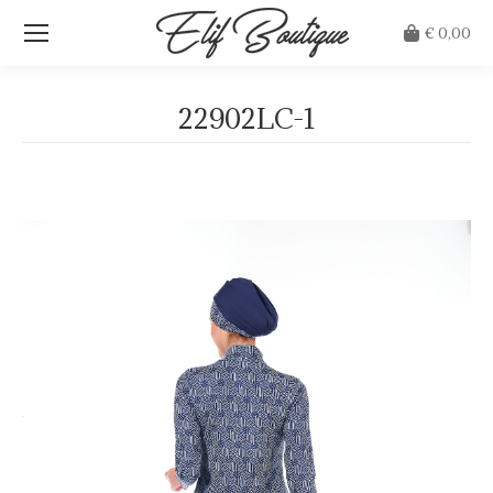
€
0,00
22902LC-1
Je bent hier: