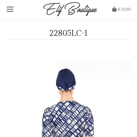
€
0,00
22805LC-1
Je bent hier: