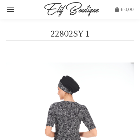
€
0,00
22802SY-1
Je bent hier: