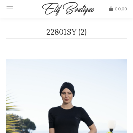
€
0,00
22801SY (2)
Je bent hier: