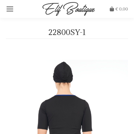
€
0,00
22800SY-1
Je bent hier: