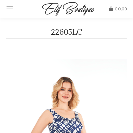
€
0,00
22605LC
Je bent hier: