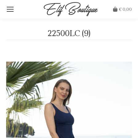
€
0,00
22500LC (9)
Je bent hier: