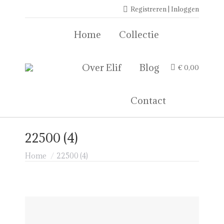
Registreren | Inloggen
Home
Collectie
Over Elif
Blog
€
0,00
Contact
22500 (4)
Je bent hier:
Home
22500 (4)