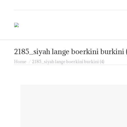
2185_siyah lange boerkini burkini 
Je bent hier:
Home
2185_siyah lange boerkini burkini (4)