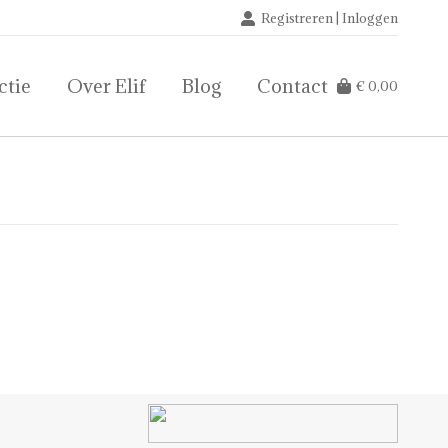
Registreren | Inloggen
ctie
Over Elif
Blog
Contact
€
0,00
ctie
Over Elif
Blog
Contact
€
0,00