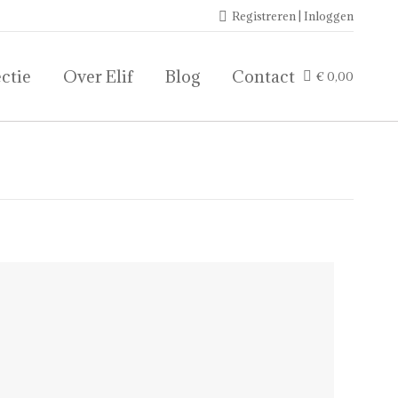
Registreren | Inloggen
ctie
Over Elif
Blog
Contact
€
0,00