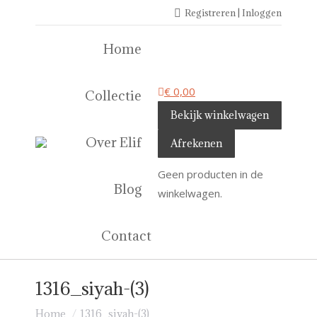
Registreren | Inloggen
Home
€
0,00
Collectie
Bekijk winkelwagen
Over Elif
Afrekenen
Geen producten in de
Blog
winkelwagen.
Contact
1316_siyah-(3)
Je bent hier:
Home
1316_siyah-(3)