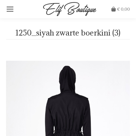
€
0,00
1250_siyah zwarte boerkini (3)
Je bent hier: