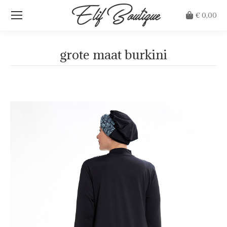
€
0,00
grote maat burkini
Je bent hier: